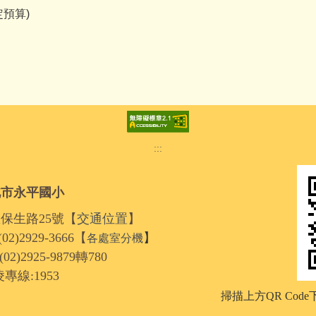
預算)
:::
北市永平國小
區保生路25號【
交通位置
】
2)2929-3666【
】
各處室分機
2925-9879轉780
線:1953
掃描上方QR Cod