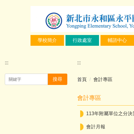
跳
到
主
要
內
學校簡介
行政處室
輔諮中心
容
區
:::
:::
搜尋
首頁
會計專區
會計專區
113年附屬單位之分決
會計月報