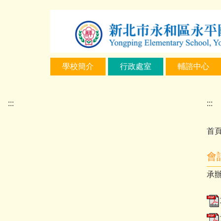
跳
到
主
要
內
學校簡介
行政處室
輔諮中心
容
區
:::
:::
首
會
承辦