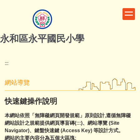
跳
到
主
要
內
永和區永平國民小學
容
區
:::
網站導覽
快速鍵操作說明
本網站依照「無障礙網頁開發規範」原則設計,遵循無障礙
網站設計之規範提供網頁導盲磚(:::)、網站導覽 (Site
Navigator)、鍵盤快速鍵 (Access Key) 等設計方式。
網站的主要內容分為五個大區塊: