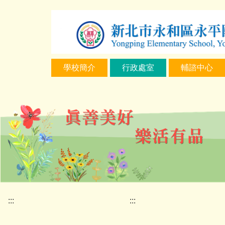
跳
到
主
要
內
學校簡介
行政處室
輔諮中心
容
區
:::
:::