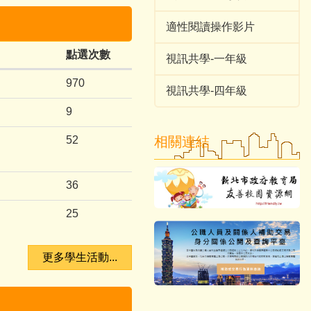
適性閱讀操作影片
點選次數
視訊共學-一年級
970
視訊共學-四年級
9
52
相關連結
36
25
更多學生活動...