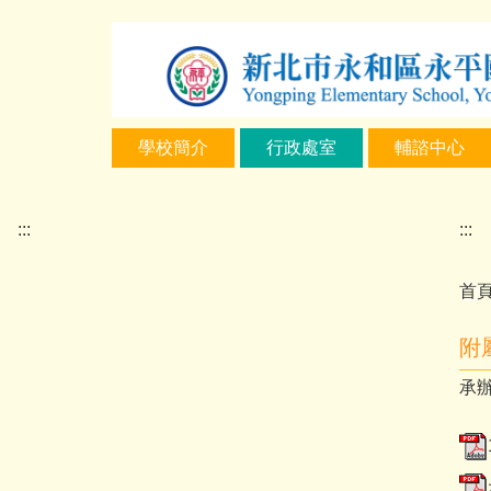
跳
到
主
要
內
學校簡介
行政處室
輔諮中心
容
區
:::
:::
首
附
承辦