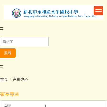
跳
到
主
要
內
:::
容
區
搜尋
:::
首頁
家長專區
家長專區
1