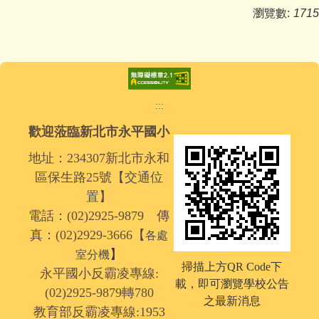
瀏覽數:
1715
:::
歡迎蒞臨新北市永平國小
地址：234307新北市永和
區保生路25號【
交通位
置
】
電話：(02)2925-9879 傳
真：(02)2929-3666【
各處
】
室分機
掃描上方QR Code下
永平國小反霸凌專線:
載，
即可瀏覽學校公告
(02)2925-9879轉780
之最新消息
教育部反霸凌專線:1953