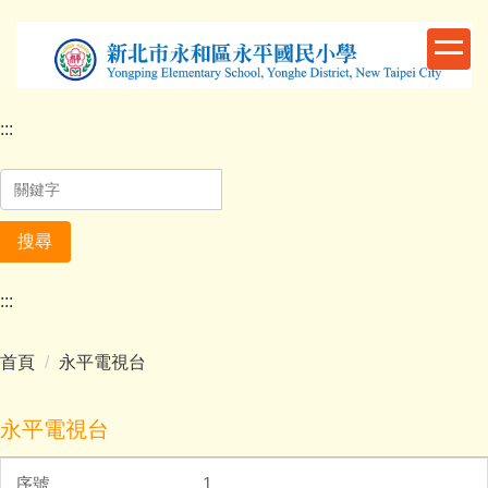
跳
到
主
要
內
:::
容
區
搜尋
:::
首頁
永平電視台
永平電視台
1