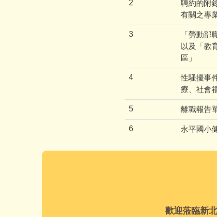
2
聘約的附錄
有關之專
3
「勞動部
以及「教
區」
4
性騷擾事
療、社會
5
離職報告
6
永平國小
歡迎蒞臨新