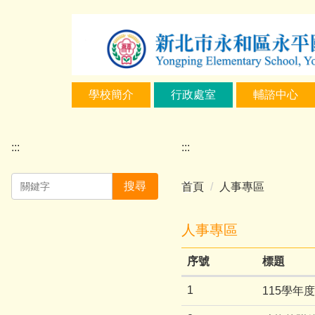
跳
到
主
要
內
學校簡介
行政處室
輔諮中心
容
區
:::
:::
搜尋
首頁
人事專區
人事專區
序號
標題
1
115學年