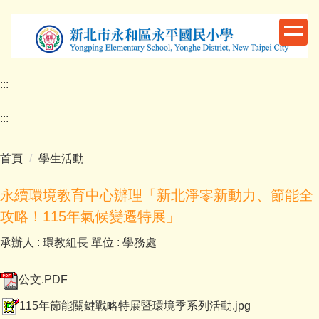
跳
到
主
要
內
:::
容
區
:::
首頁
學生活動
永續環境教育中心辦理「新北淨零新動力、節能全
攻略！115年氣候變遷特展」
承辦人 :
環教組長
單位 :
學務處
公文.PDF
115年節能關鍵戰略特展暨環境季系列活動.jpg