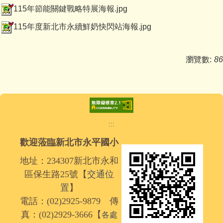
115年節能關鍵戰略特展海報.jpg
115年度新北市永續鮮奶快閃站海報.jpg
瀏覽數:
86
:::
歡迎蒞臨新北市永平國小
地址：234307新北市永和
區保生路25號【
交通位
置
】
電話：(02)2925-9879 傳
真：(02)2929-3666【
各處