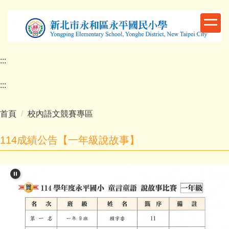
跳
到
主
要
內
:::
容
區
:::
首頁
校內語文競賽專區
114成績公告【一年級說故事】