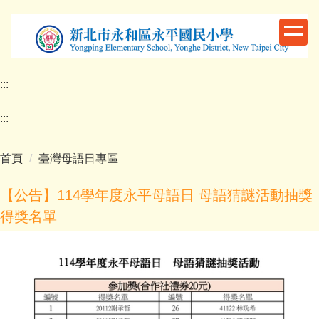
跳
到
主
要
內
:::
容
區
:::
首頁
臺灣母語日專區
【公告】114學年度永平母語日 母語猜謎活動抽獎
得獎名單