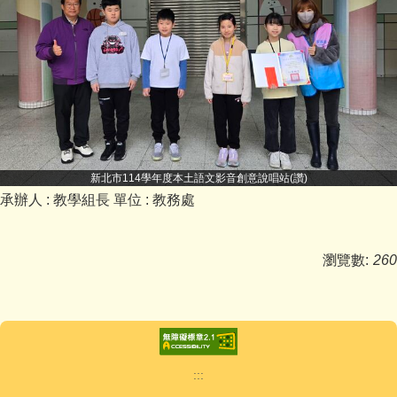
新北市114學年度本土語文影音創意說唱站(讚)
承辦人 :
教學組長
單位 :
教務處
瀏覽數:
260
:::