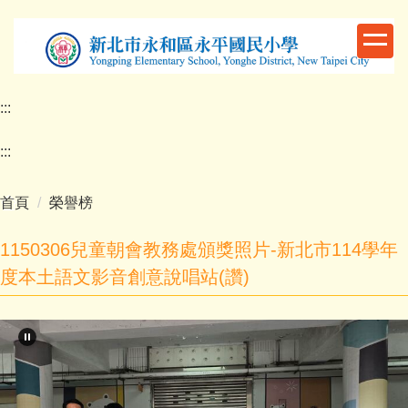
跳
到
主
要
內
:::
容
區
:::
首頁
榮譽榜
1150306兒童朝會教務處頒獎照片-新北市114學年
度本土語文影音創意說唱站(讚)