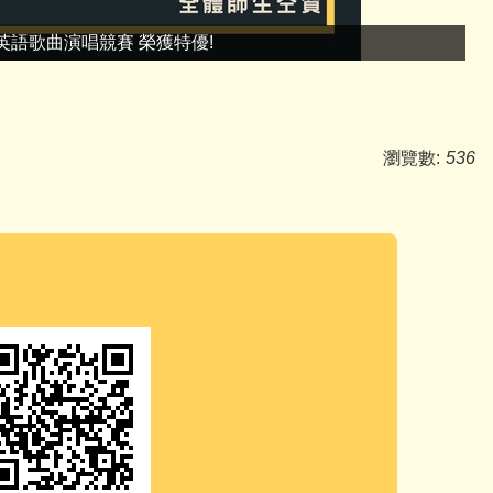
區英語歌曲演唱競賽 榮獲特優!
瀏覽數:
536