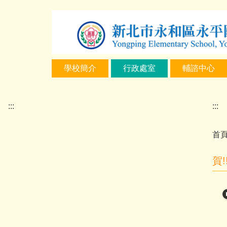
跳
到
主
要
內
學校簡介
行政處室
輔諮中心
容
區
:::
:::
首
賀