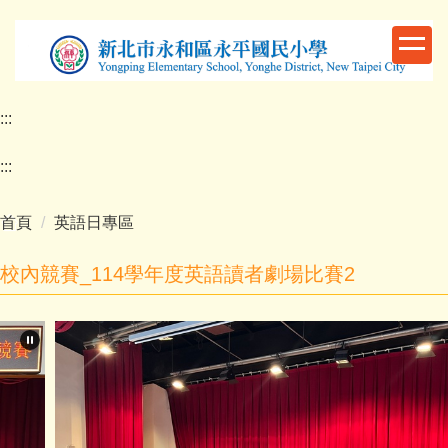
跳
到
主
要
內
:::
容
區
:::
首頁
英語日專區
校內競賽_114學年度英語讀者劇場比賽2