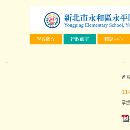
跳
到
主
要
內
學校簡介
行政處室
輔諮中心
容
區
:::
:::
首
1
承辦