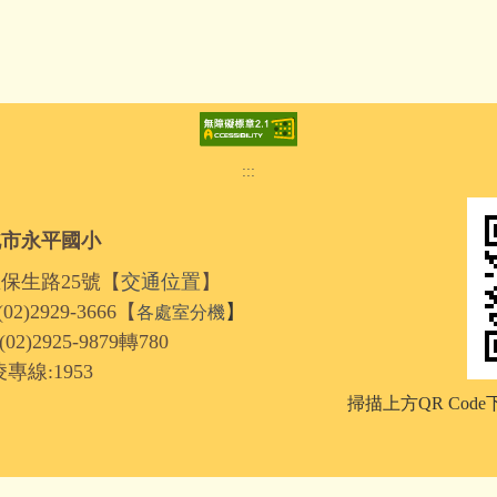
:::
北市永平國小
區保生路25號【
交通位置
】
2)2929-3666【
】
各處室分機
2925-9879轉780
線:1953
掃描上方QR Cod