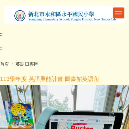
跳
到
主
要
內
:::
容
區
:::
首頁
英語日專區
113學年度 英語展能計畫 圖書館英語角