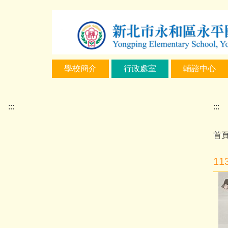
跳
到
主
要
內
學校簡介
行政處室
輔諮中心
容
區
:::
:::
首
1