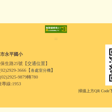
:::
北市永平國小
區保生路25號【
交通位置
】
2)2929-3666【
】
各處室分機
2925-9879轉780
線:1953
掃描上方QR Cod