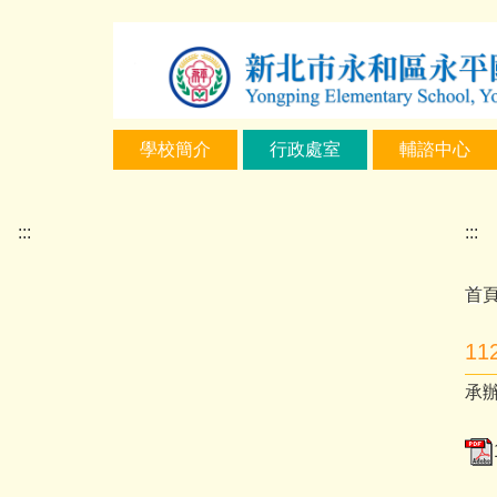
跳
到
主
要
內
學校簡介
行政處室
輔諮中心
容
區
:::
:::
首
1
承辦