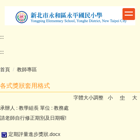
跳
到
主
要
內
:::
容
區
:::
首頁
教師專區
各式獎狀套用格式
字體大小調整
小
中
大
承辦人 :
教學組長
單位 :
教務處
請老師自行修正期別及日期喔!
定期評量進步獎狀.docx