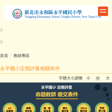
跳
到
主
要
內
:::
容
區
:::
首頁
教師專區
永平國小定期評量相關表件
字體大小調整
小
中
大