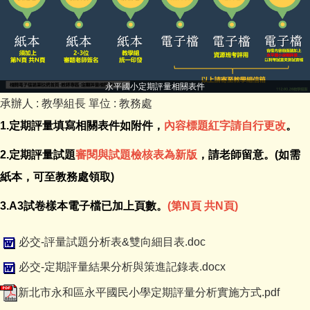
永平國小定期評量相關表件
承辦人 :
教學組長
單位 :
教務處
1.定期評量填寫相關表件如附件，
內容標題紅字請自行更改
。
2.定期評量試題
審閱與試題檢核表為新版
，請老師留意。(如需
紙本，可至教務處領取)
3.A3試卷樣本電子檔已加上頁數。
(第N頁 共N頁)
必交-評量試題分析表&雙向細目表.doc
必交-定期評量結果分析與策進記錄表.docx
新北市永和區永平國民小學定期評量分析實施方式.pdf