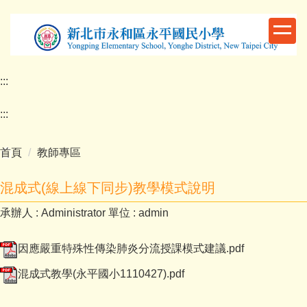
跳
到
主
要
內
:::
容
區
:::
首頁
教師專區
混成式(線上線下同步)教學模式說明
承辦人 :
Administrator
單位 :
admin
因應嚴重特殊性傳染肺炎分流授課模式建議.pdf
混成式教學(永平國小1110427).pdf