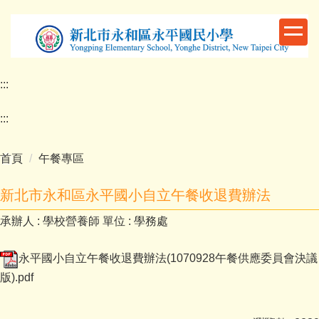
跳
到
主
要
內
:::
容
區
:::
首頁
午餐專區
新北市永和區永平國小自立午餐收退費辦法
承辦人 :
學校營養師
單位 :
學務處
永平國小自立午餐收退費辦法(1070928午餐供應委員會決議
版).pdf