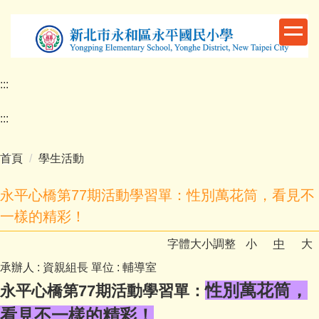
跳
到
主
要
內
:::
容
區
:::
首頁
學生活動
永平心橋第77期活動學習單：性別萬花筒，看見不
一樣的精彩！
字體大小調整
小
中
大
承辦人 :
資親組長
單位 :
輔導室
性別萬花筒，
永平心橋第77期活動學習單：
看見不一樣的精彩！