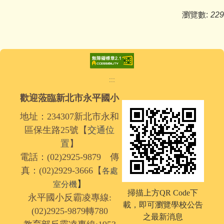
瀏覽數:
229
:::
歡迎蒞臨新北市永平國小
地址：234307新北市永和
區保生路25號【
交通位
置
】
電話：(02)2925-9879 傳
真：(02)2929-3666【
各處
】
室分機
掃描上方QR Code下
永平國小反霸凌專線:
載，
即可瀏覽學校公告
(02)2925-9879轉780
之最新消息