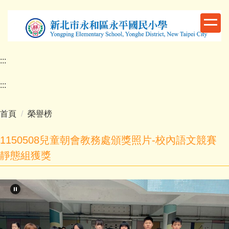
跳
到
主
要
內
:::
容
區
:::
首頁
榮譽榜
1150508兒童朝會教務處頒獎照片-校內語文競賽
靜態組獲獎