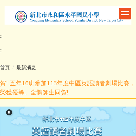
跳
到
主
要
內
:::
容
區
:::
首頁
最新消息
賀! 五年16班參加115年度中區英語讀者劇場比賽，
榮獲優等。全體師生同賀!