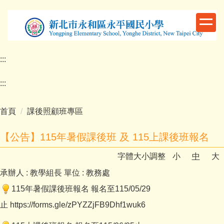
跳
到
主
要
內
:::
容
區
:::
首頁
課後照顧班專區
【公告】115年暑假課後班 及 115上課後班報名
字體大小調整
小
中
大
承辦人 :
教學組長
單位 :
教務處
115年暑假課後班報名 報名至115/05/29
止
https://forms.gle/zPYZZjFB9Dhf1wuk6