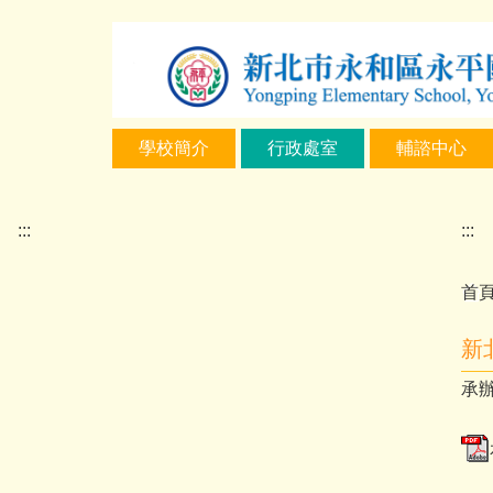
跳
到
主
要
內
學校簡介
行政處室
輔諮中心
容
區
:::
:::
首
新
承辦