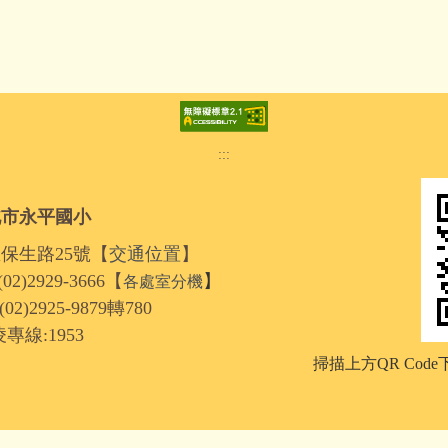
:::
北市永平國小
區保生路25號【
交通位置
】
2)2929-3666【
】
各處室分機
2925-9879轉780
線:1953
掃描上方QR Cod